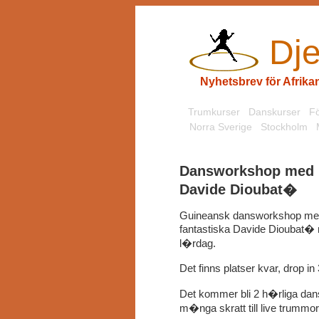
Dje
Nyhetsbrev för Afrik
Trumkurser
Danskurser
Fö
Norra Sverige
Stockholm
Dansworkshop med
Davide Dioubat�
Guineansk dansworkshop m
fantastiska Davide Dioubat�
l�rdag.
Det finns platser kvar, drop in
Det kommer bli 2 h�rliga dan
m�nga skratt till live trummor