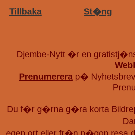
Tillbaka
St�ng
Djembe-Nytt �r en gratistj�
Webb
Prenumerera
p� Nyhetsbrev
Prenu
Du f�r g�rna g�ra korta Bildre
Da
egen ort eller fr�n n�gon resa d