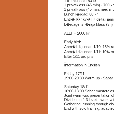
1 trumklass: 150 kr
1 privatklass (45 min) - 700 kr
1 privatklass (45 min, med mu
Lunch l�rdag: 80 kr
Entr� l�r kv�ll + delta i jam
L�rdagens l�nga klass (3h) 
ALLT = 2000 kr
Early bird:
Anm�l dig innan 1/10: 15% ra
Anm�l dig innan 1/11: 10% ra
Efter 1/11 ord pris
_
Information in English
Friday 17/11
19:00-20:30 Warm up - Sabar 
Saturday 18/11
10:00-13:00 Sabar masterclas
Joint warm-up, presentation o
Divide into 2-3 levels, work 
Gathering, running through ch
End with solo training, adapted