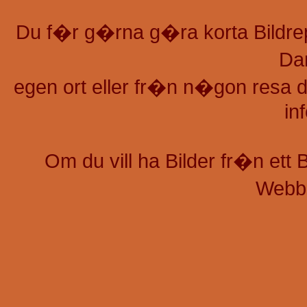
Du f�r g�rna g�ra korta Bildre
Da
egen ort eller fr�n n�gon resa d
in
Om du vill ha Bilder fr�n ett
Webb