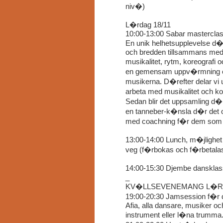
niv�)
L�rdag 18/11
10:00-13:00 Sabar masterclas
En unik helhetsupplevelse d�
och bredden tillsammans me
musikalitet, rytm, koreografi 
en gemensam uppv�rmning oc
musikerna. D�refter delar vi 
arbeta med musikalitet och k
Sedan blir det uppsamling d�
en tanneber-k�nsla d�r det o
med coachning f�r dem som v
13:00-14:00 Lunch, m�jlighet 
veg (f�rbokas och f�rbetala
14:00-15:30 Djembe danskla
_
KV�LLSEVENEMANG L�R 18
19:00-20:30 Jamsession f�r 
Afia, alla dansare, musiker o
instrument eller l�na trumma