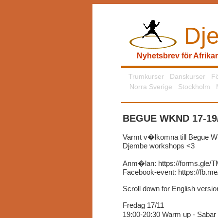
Dje
Nyhetsbrev för Afrik
Trumkurser
Danskurser
Fö
Norra Sverige
Stockholm
BEGUE WKND 17-19/
Varmt v�lkomna till Begue W
Djembe workshops <3
Anm�lan: https://forms.gle
Facebook-event: https://fb.
Scroll down for English versio
Fredag 17/11
19:00-20:30 Warm up - Saba