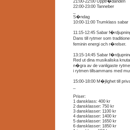
21:00-22:00 Upptr�danden
22:00-23:00 Tanneber
_
S�ndag
10:00-11:00 Trumklass sabar
11:15-12:45 Sabar f�rdjupning
Dans till rytmer som traditio
feminin energi och r�relser.
13:15-14:45 Sabar f�rdjupning
Red ut dina musikaliska knut
n�gra av de vanligaste rytmern
i rytmen tillsammans med mu
15:00-18:00 M�jlighet till priv
_
Priser:
1 dansklass: 400 kr
2 dansklasser: 750 kr
3 dansklasser: 1100 kr
4 dansklasser: 1400 kr
5 dansklasser: 1650 kr
6 dansklasser: 1850 kr