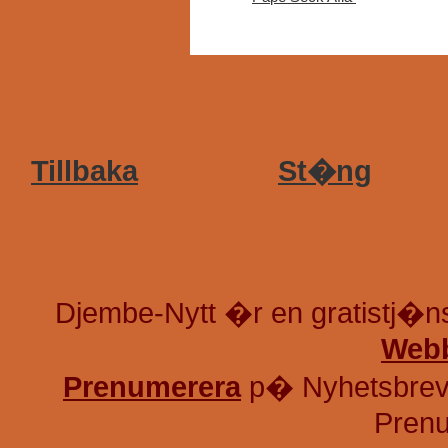
Tillbaka
St�ng
Djembe-Nytt �r en gratistj�
Webb
Prenumerera
p� Nyhetsbrev
Prenu