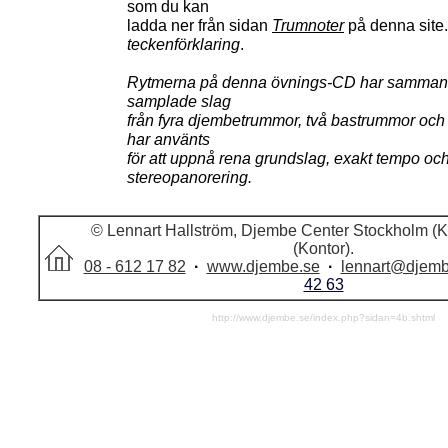
som du kan
ladda ner från sidan
Trumnoter
på denna site.
teckenförklaring
.
Rytmerna på denna övnings-CD har sammanst
samplade slag
från fyra djembetrummor, två bastrummor och
har använts
för att uppnå rena grundslag, exakt tempo och
stereopanorering.
© Lennart Hallström, Djembe Center Stockholm (Ku
(Kontor).
08 - 612 17 82
·
www.djembe.se
·
lennart@djemb
42 63
http://www.djembe.se/index.php?sidan=4b.shtml