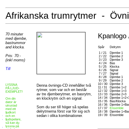
Afrikanska trumrytmer - Öv
70 mi
n
uter
Kpanlogo 
med dj
embe,
bastrummor
and klocka.
Spår
Delrytm
1 / 21
Djembe 1
Pris: 70:-
2 / 22
Djembe 2
(inkl moms)
3 / 23
Djembe 3
4 / 24
Bas
5 / 25
Klocka
6 / 26
Signal
7 / 27
Signal
8 / 28
Djembe 1
9 / 29
Djembe 2
10 / 30
Djembe 3
LYSSNA
Denna övnings-CD innehåller två
11 / 31
Djembe 1+2
PÅ LJUD-
rytmer, som var och en består
12 / 32
Djembe 1+3
EXEMPLET!
av tre djemberytmer, en basrytm,
13 / 33
Djembe 2+3
14 / 34
Djembe 1+2+
en klockrytm och en signal.
Om din
15 / 35
Bas/Klocka
dator är
16 / 36
Djembe 1+Ba
utrustad
Som du ser till höger så spelas
17 / 37
Ensemble
med ett
delrytmerna först var för sig och
18 / 38
Djembe 1+Ba
ljudkort
19 / 39
Ensemble
sedan i olika kombinationer.
och en
ljudspelare,
så kan du
lyssna på