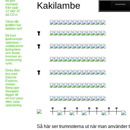
ett
ljud-
Kakilambe
exempel
från spår
17 eller 37
på CD:n.
Vänta tills
ljudfilen har
laddats ner!
Ett kort
ljudexempel
upprepas i
webläsarens
ljudspelare
och åstad-
kommer en
kontinuerlig
rytm.
Detta låter
bra med
Internet
Explorer,
medan
Netscape
Navigator
lägger till
en kort paus
efter varje
upprepning.
Så här ser trumnoterna ut när man använder 